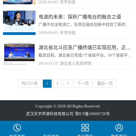
2026-04-03
天宇科技
电波的未来：探析广播电台的融合之道
广播不仅没有消亡，反而在融合创新中找到了新的生命力。这背后，是一条充满挑战与机遇的“融合之道”。
2026-04-03
天宇科技
湖北省北斗应急广播终端已实现应用，正加快建成新型应急广播体系
截至目前，湖北省已完成1个省级平台、30个县级平台和48440个主动发布终端的建设任务，对接广播电视接收终端469527个，覆盖7711个行政村，覆盖率31.5...
2024-11-25
湖北省人民政府网
共2331条
1
2
3
下一页
最后一页
Copyright © 2026 All Rights Reserved.
武汉天宇声源科技有限公司
鄂ICP备16006720号