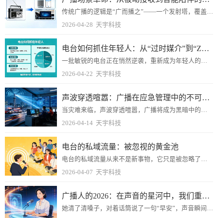
传统广播的逻辑是“广而播之”——一个发射塔，覆盖一个城市，无数收音机在同一时间接收同一段声音。那是工业时代的线性传播，听众是被动的集体。
2026-04-28
天宇科技
电台如何抓住年轻人：从“过时媒介”到“Z世代的隐藏宝藏”
一批敏锐的电台正在悄然逆袭，重新成为年轻人的收听选择。那么，电台究竟该如何抓住年轻人的心？
2026-04-22
天宇科技
声波穿透喧嚣：广播在应急管理中的不可替代价值
当灾难来临，声波穿透喧嚣，广播将成为黑暗中的一束光，混乱中的一声指引，困境中的一份希望。这，正是广播应急历久弥新的价值所在。
2026-04-14
天宇科技
电台的私域流量：被忽视的黄金池
电台的私域流量从来不是新事物，它只是被忽略了太久。当声音再次成为注意力争夺战中的变量时，谁手里握着真正可触达、高信任的私域资产，谁就能在这场牌局中坐稳庄家的位置...
2026-04-07
天宇科技
广播人的2026：在声音的星河中，我们重新定义自己
她清了清嗓子，对着话筒说了一句“早安”，声音瞬间被AI实时处理，降噪、均衡、适配不同终端设备——车载音响、手机外放、甚至智能音箱。