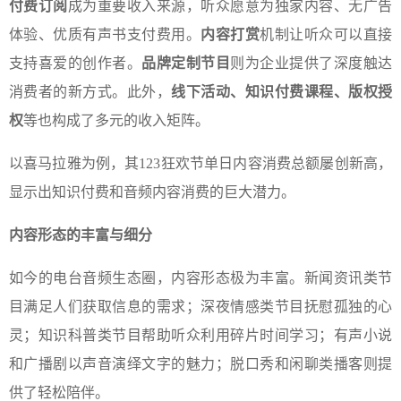
付费订阅
成为重要收入来源，听众愿意为独家内容、无广告
体验、优质有声书支付费用。
内容打赏
机制让听众可以直接
支持喜爱的创作者。
品牌定制节目
则为企业提供了深度触达
消费者的新方式。此外，
线下活动、知识付费课程、版权授
权
等也构成了多元的收入矩阵。
以喜马拉雅为例，其123狂欢节单日内容消费总额屡创新高，
显示出知识付费和音频内容消费的巨大潜力。
内容形态的丰富与细分
如今的电台音频生态圈，内容形态极为丰富。新闻资讯类节
目满足人们获取信息的需求；深夜情感类节目抚慰孤独的心
灵；知识科普类节目帮助听众利用碎片时间学习；有声小说
和广播剧以声音演绎文字的魅力；脱口秀和闲聊类播客则提
供了轻松陪伴。