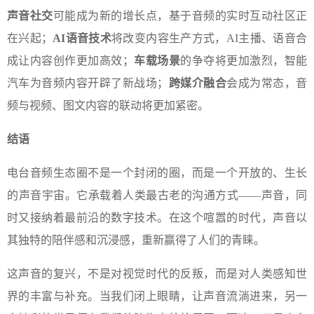
声音社交
可能成为新的增长点，基于音频的实时互动社区正
在兴起；
AI语音技术
将改变内容生产方式，AI主播、语音合
成让内容创作更加高效；
车载场景
的争夺将更加激烈，智能
汽车为音频内容开辟了新战场；
跨媒介融合
会成为常态，音
频与视频、图文内容的联动将更加紧密。
结语
电台音频生态圈不是一个封闭的圈，而是一个开放的、生长
的声音宇宙。它承载着人类最古老的沟通方式——声音，同
时又接纳着最前沿的数字技术。在这个喧嚣的时代，声音以
其独特的陪伴感和沉浸感，重新赢得了人们的青睐。
这声音的复兴，不是对视觉时代的反叛，而是对人类感知世
界的丰富与补充。当我们闭上眼睛，让声音流淌进来，另一