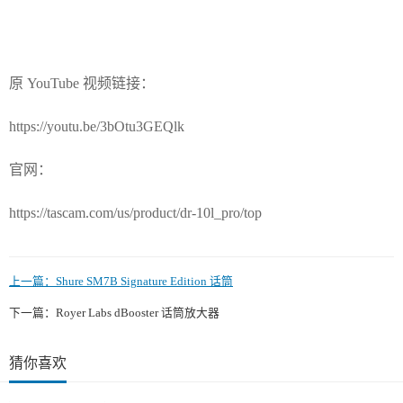
原 YouTube 视频链接：
https://youtu.be/3bOtu3GEQlk
官网：
https://tascam.com/us/product/dr-10l_pro/top
上一篇：
Shure SM7B Signature Edition 话筒
下一篇：
Royer Labs dBooster 话筒放大器
猜你喜欢